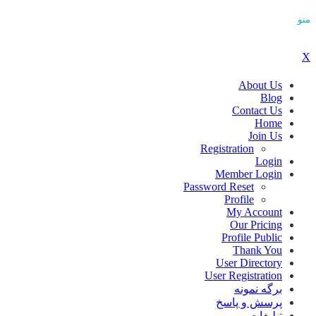
منو
X
About Us
Blog
Contact Us
Home
Join Us
Registration
Login
Member Login
Password Reset
Profile
My Account
Our Pricing
Profile Public
Thank You
User Directory
User Registration
برگه نمونه
پرسش و پاسخ
تبلیغات