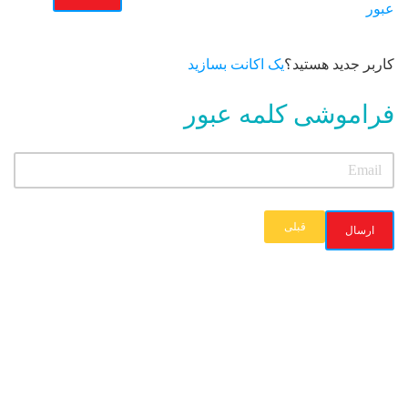
User Directory
عبور
User Registration
برگه نمونه
کاربر جدید هستید؟
یک اکانت بسازید
پرسش و پاسخ
فراموشی کلمه عبور
تبلیغات
روانشناسان و روانپزشکان
روانشناسان و روانپزشکان
قبلی
ارسال