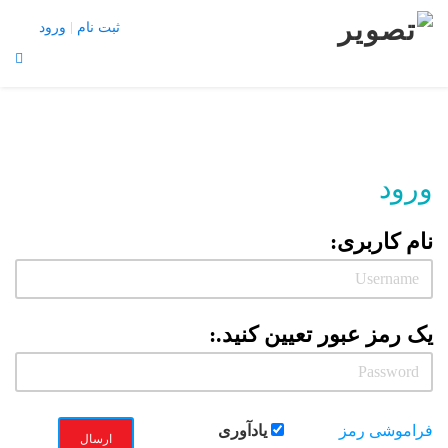
تبلیغات |
تماس با ما
ثبت نام
ورود
منو
X
About Us
Blog
ورود
Contact Us
Home
نام کاربری:
Join Us
Login
Member Login
یک رمز عبور تعیین کنید.:
My Account
Our Pricing
Profile Public
Thank You
فراموشی رمز
یادآوری
ارسال