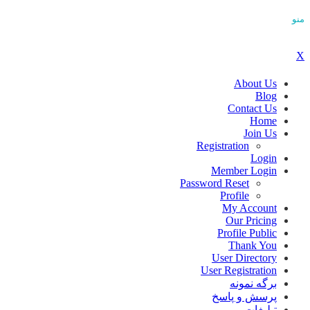
منو
X
About Us
Blog
Contact Us
Home
Join Us
Registration
Login
Member Login
Password Reset
Profile
My Account
Our Pricing
Profile Public
Thank You
User Directory
User Registration
برگه نمونه
پرسش و پاسخ
تبلیغات