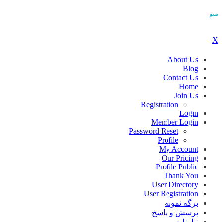
منو
X
About Us
Blog
Contact Us
Home
Join Us
Registration
Login
Member Login
Password Reset
Profile
My Account
Our Pricing
Profile Public
Thank You
User Directory
User Registration
برگه نمونه
پرسش و پاسخ
تبلیغات