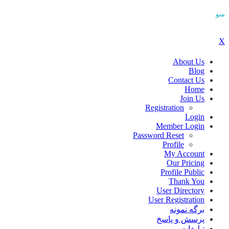
منو
X
About Us
Blog
Contact Us
Home
Join Us
Registration
Login
Member Login
Password Reset
Profile
My Account
Our Pricing
Profile Public
Thank You
User Directory
User Registration
برگه نمونه
پرسش و پاسخ
تبلیغات