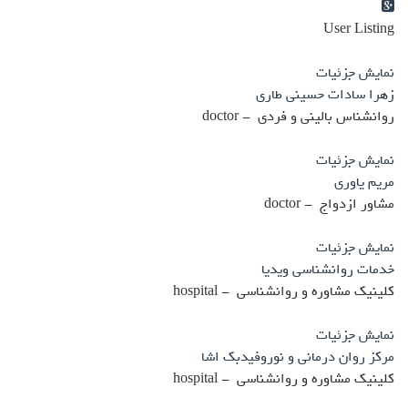
User Directory
User Listing
User Registration
برگه نمونه
نمایش جزئیات
پرسش و پاسخ
زهرا سادات حسینی طاری
تبلیغات
روانشناس بالینی و فردی - doctor
روانشناسان و روانپزشکان
نمایش جزئیات
روانشناسان و روانپزشکان
مریم یاوری
مشاور ازدواج - doctor
نمایش جزئیات
خدمات روانشناسی ویدیا
کلینیک مشاوره و روانشناسی - hospital
نمایش جزئیات
مرکز روان درمانی و نوروفیدبک اشا
کلینیک مشاوره و روانشناسی - hospital