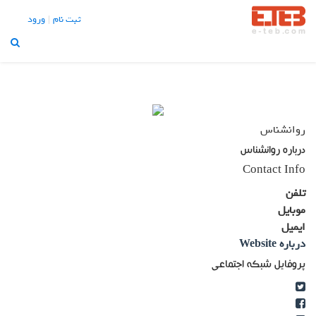
تبلیغات |
تماس با ما
ثبت نام
ورود
X
منو
About Us
Blog
Contact Us
روانشناس
Home
درباره روانشناس
Join Us
Contact Info
Login
تلفن
موبایل
Member Login
ایمیل
My Account
درباره Website
Our Pricing
پروفایل شبکه اجتماعی
Profile Public
Thank You