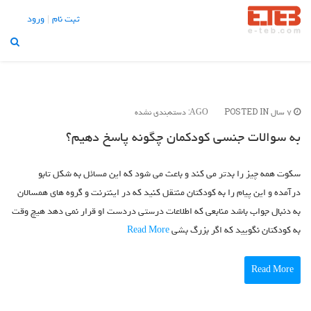
تبلیغات |
تماس با ما
ثبت نام
ورود
X
منو
About Us
Blog
POSTED IN:
7 سال AGO
دسته‌بندی نشده
Contact Us
به سوالات جنسی کودکمان چگونه پاسخ دهیم؟
Home
Join Us
سکوت همه چیز را بدتر می کند و باعث می شود که این مسائل به شکل تابو
Login
درآمده و این پیام را به کودکتان منتقل کنید که در اینترنت و گروه های همسالان
Member Login
به دنبال جواب باشد منابعی که اطلاعات درستی دردست او قرار نمی دهد هیچ وقت
My Account
به کودکتان نگویید که اگر بزرگ بشی
Read More
Our Pricing
Read More
Profile Public
Thank You