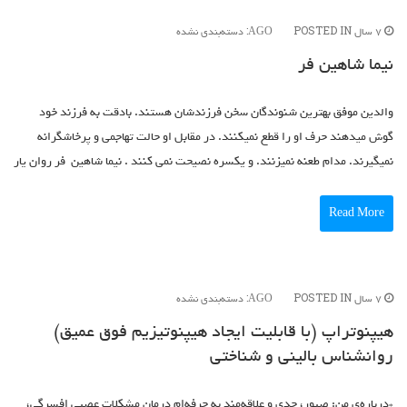
User Directory
User Registration
POSTED IN:
7 سال AGO
دسته‌بندی نشده
برگه نمونه
نیما شاهین فر
پرسش و پاسخ
تبلیغات
والدین موفق بهترین شنوندگان سخن فرزندشان هستند. بادقت به فرزند خود
گوش میدهند حرف او را قطع نمیکنند. در مقابل او حالت تهاجمی و پرخاشگرانه
روانشناسان و روانپزشکان
نمیگیرند. مدام طعنه نمیزنند. و یکسره نصیحت نمی کنند . نیما شاهین فر روان یار
روانشناسان و روانپزشکان
Read More
POSTED IN:
7 سال AGO
دسته‌بندی نشده
هیپنوتراپ (با قابلیت ایجاد هیپنوتیزیم فوق عمیق)
روانشناس بالینی و شناختی
*درباره‌ی من: صبور، جدی و علاقه‌مند به حرفه‌ام درمان مشکلات عصبی افسرگی،