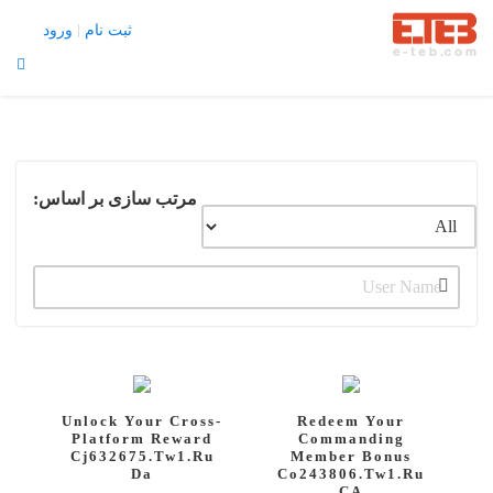
تبلیغات |
تماس با ما
ثبت نام
ورود
منو
X
About Us
Blog
مرتب سازی بر اساس:
Contact Us
Home
Join Us
Login
Member Login
My Account
Our Pricing
Unlock Your Cross-
Redeem Your
Profile Public
Platform Reward
Commanding
Cj632675.tw1.ru
Member Bonus
Thank You
Da
Co243806.tw1.ru
CA