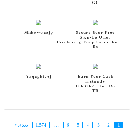
GC
Mhkwwwuzjp
Secure Your Free
Sign-Up Offer
Uirehuierg.temp.swtest.ru
Rs
Yxqupkivej
Earn Your Cash
Instantly
Cj632675.tw1.ru
TB
1
2
3
4
5
6
…
1,574
بعدی »