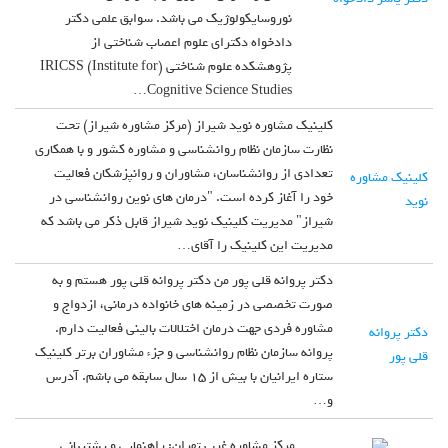
نوروسایکولوژیک می باشد. سوابق علمی دکتر
دادخواه دکترای علوم اعصاب شناختی از
پژوهشکده علوم شناختی (IRICSS (Institute for
Cognitive Science Studies…
کلینیک مشاوره نوید شیراز (مرکز مشاوره شیراز) تحت
نظارت سازمان نظام روانشناسی و مشاوره کشور و با همکاری
تعدادی از روانشناسان، مشاوران و روانپزشکان فعالیت
کلینیک مشاوره
خود را آغاز کرده است. "درمان های نوین روانشناسی در
نوید
شیراز" مدیریت کلینیک نوید شیراز قابل ذکر می باشد که
مدیریت این کلینیک را آقای…
دکتر پروانه قلی پور من دکتر پروانه قلی پور هستم و به
صورت تخصصی در زمینه های خانواده درمانی، ازدواج و
مشاوره فردی جهت درمان اختلالات بالینی فعالیت دارم.
دکتر پروانه
پروانه سازمان نظام روانشناسی و جزء مشاوران برتر کلینیک
قلی پور
ستاره ایرانیان با بیش از 15 سال سابقه می باشم. آدرس
و…
مرکز مشاوره غرب تهران: راهنمایی و پشتیبانی