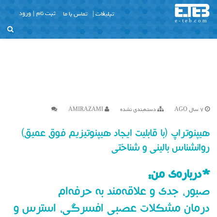
تبلیغات |
تماس با ما
ثبت نام
ورود
X
منو
About Us
Blog
Contact Us
Home
7 سال AGO
دسته‌بندی نشده
AMIRAZAMI
Join Us
Login
هیپنوتراپ (با قابلیت ایجاد هیپنوتیزیم فوق عمیق)
Member Login
روانشناس بالینی و شناختی
My Account
*درباره‌ی من:
Our Pricing
Profile Public
صبور، جدی و علاقه‌مند به حرفه‌ام
Thank You
درمان مشکلات عصبی افسرگی، استرس و