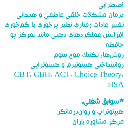
User Directory
اضطرابی
User Registration
درمان مشکلات خلقی عاطفی و هیجانی
برگه نمونه
تغییر عادات رفتاری نظیر پرخوری یا کم‌خوری
پرسش و پاسخ
افزایش عملکردهای ذهنی مانند تمرکز پو
تبلیغات
روانشناسان و روانپزشکان
حافظه
روانشناسان و روانپزشکان
روش‌ها: تکنیک موج سوم
روانشناختی هیپنوتیزم و هیپنوتراپی
CBT, CBH, ACT, Choice Theory,
HSA
*سوابق شغلی:
هیپنوتراپ و روان‌درمانگر
مرکز مشاوره باران