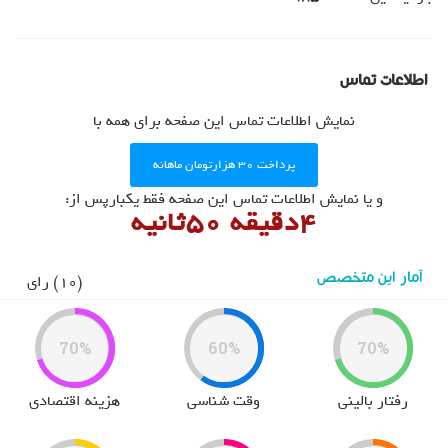
User Directory
User Registration
برگه نمونه
اطلاعات تماس
پرسش و پاسخ
نمایش اطلاعات تماس این صفحه برای همه با
تبلیغات
روانشناسان و روانپزشکان
پرداخت ۳۰ هزارتومان ماهانه
روانشناسان و روانپزشکان
و یا نمایش اطلاعات تماس این صفحه فقط یکبارپس از:
4دقیقه 49ثانیه
آمار این متخصص
(10) رای
70%
60%
70%
رفتار بالینی
وقت شناسی
هزینه اقتصادی