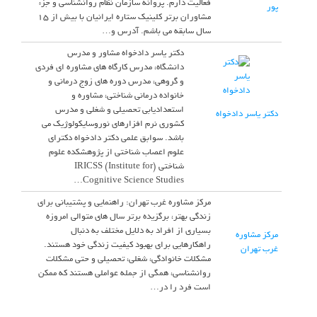
فعالیت دارم. پروانه سازمان نظام روانشناسی و جزء
پور
مشاوران برتر کلینیک ستاره ایرانیان با بیش از 15
سال سابقه می باشم. آدرس و…
دکتر یاسر دادخواه مشاور و مدرس
دانشگاه، مدرس کارگاه های مشاوره ای فردی
و گروهی، مدرس دوره های زوج درمانی و
خانواده درمانی شناختی، مشاوره و
استعدادیابی تحصیلی و شغلی و مدرس
دکتر یاسر دادخواه
کشوری نرم افزارهای نوروسایکولوژیک می
باشد. سوابق علمی دکتر دادخواه دکترای
علوم اعصاب شناختی از پژوهشکده علوم
شناختی (IRICSS (Institute for
Cognitive Science Studies…
مرکز مشاوره غرب تهران: راهنمایی و پشتیبانی برای
زندگی بهتر، برگزیده برتر سال های متوالی امروزه
بسیاری از افراد به دلایل مختلف به دنبال
مرکز مشاوره
راهکارهایی برای بهبود کیفیت زندگی خود هستند.
غرب تهران
مشکلات خانوادگی، شغلی، تحصیلی و حتی مشکلات
روانشناسی، همگی از جمله عواملی هستند که ممکن
است فرد را در…