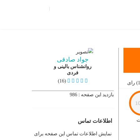
تبلیغات |
تماس با ما
ثبت نام
ورود
منو
X
About Us
Blog
Contact Us
جواد صادقی
Home
روانشناس بالینی و
فردی
Join Us
(16)
Login
Member Login
بازدید این صفحه : 986
1
My Account
Our Pricing
ت
اطلاعات تماس
Profile Public
Thank You
نمایش اطلاعات تماس این صفحه برای