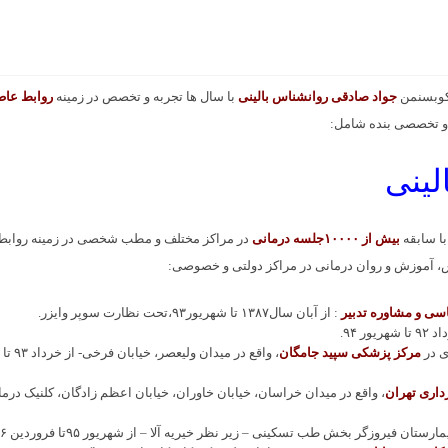
کوبسنمن
جواد صادقی روانشناس بالینی
با سال ها تجربه و تخصص در زمینه
روابط عا
 تخصصی بنده شامل:
لینی
با سابقه
بیش از ۱۰۰۰۰جلسه درمانی
در مراکز مختلف و مطب شخصی در زمینه روابط
 آموزش و روان درمانی در مراکز دولتی و خصوصی:
سی و مشاوره تدبیر
: از آبان سال١٣٨٧ تا شهریور٩٣،تحت نظارت سوپر وایزر.
 ٩۴.
ی در
مرکز پزشکی سپید جامگان
، واقع در میدان ولیعصر، خیابان فرخی- از خرداد ٩٣ تا
اری تهران
، واقع در میدان خراسان، خیابان خاوران، خیابان اعظم زادگان، کلنیک درم
 فیروزگر بخش طب تسکینی – زیر نظر خیریه آلا – از شهریور ٩۵تا فروردین ٩۶.