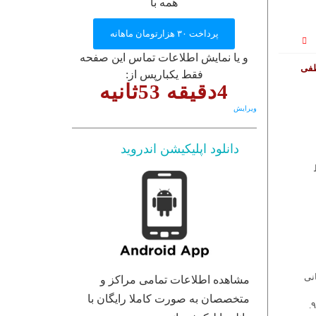
User Directory
همه با
User Registration
پرداخت ۳۰ هزارتومان ماهانه
برگه نمونه
و یا نمایش اطلاعات تماس این صفحه
پرسش و پاسخ
طفی
فقط یکبارپس از:
4دقیقه 52ثانیه
تبلیغات
روانشناسان و روانپزشکان
ویرایش
روانشناسان و روانپزشکان
دانلود اپلیکیشن اندروید
انی
مشاهده اطلاعات تمامی مراکز و
متخصصان به صورت کاملا رایگان با