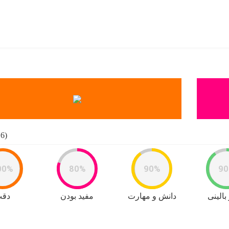
(16) رای
00%
80%
90%
9
بالینی
دانش و مهارت
مفید بودن
دق