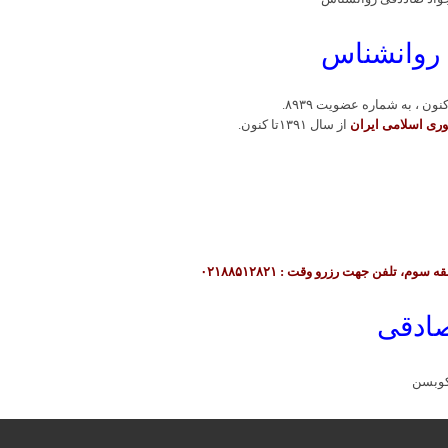
روانشناس
ری اسلامی ایران
از سال ١٣٩١تا کنون.
صادقی
کوبسن