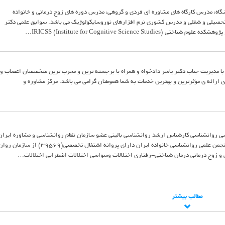
اه، مدرس کارگاه های مشاوره ای فردی و گروهی، مدرس دوره های زوج درمانی و خانواده
 تحصیلی و شغلی و مدرس کشوری نرم افزارهای نوروسایکولوژیک می باشد. سوابق علمی دکتر
IRICSS (Institute for Cognitive Science S…
 با مدیریت جناب دکتر یاسر دادخواه و همراه با برجسته ترین و مجرب ترین متخصصان اعصاب و
 ارائه ی مؤثرترین و بهترین خدمات به شما هموطنان گرامی می باشد. مرکز مشاوره و
 روانشناسی کارشناس ارشد روانشناسی بالینی عضو سازمان نظام روانشناسی و مشاوره ایران
عضو انجمن روانشناسی ایران عضو انجمن علمی روانشناسی خانواده ایران داراي پروانه اشتغال تخصصي(39569) از سازمان 
ی و زوج درمانی درمان شناختی-رفتاری اختلالات وسواسی اختلالات اضطرابی اختلالات…
مطالب بیشتر