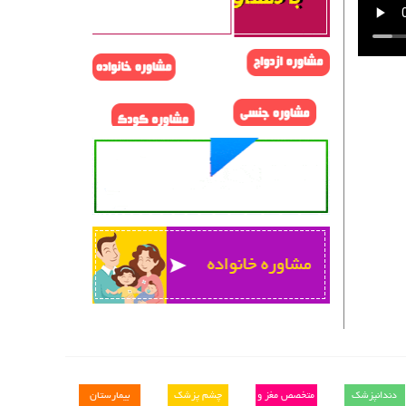
دندانپزشک
متخصص مغز و
چشم پزشک
بیمارستان