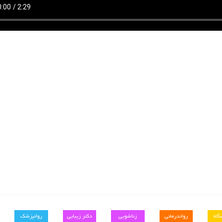
گاه
رواندرمانی
زناشویی
دکتر زیبایی
روانپزشک