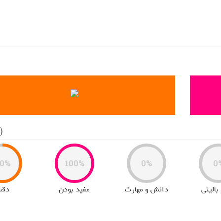
(3) رای
0%
100%
0%
0
بالینی
دانش و مهارت
مفید بودن
دقت