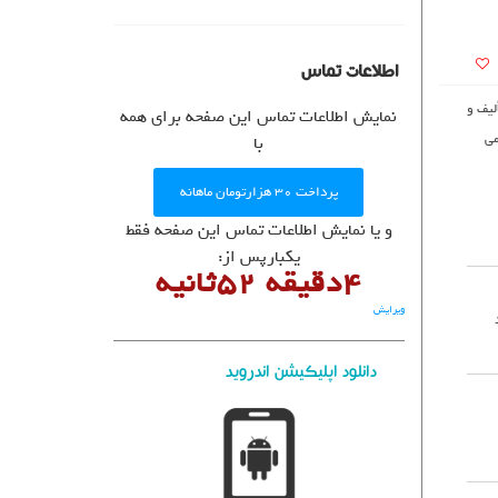
User Directory
User Registration
برگه نمونه
اطلاعات تماس
پرسش و پاسخ
لیف و
نمایش اطلاعات تماس این صفحه برای همه
تبلیغات
می
با
روانشناسان و روانپزشکان
پرداخت ۳۰ هزارتومان ماهانه
روانشناسان و روانپزشکان
و یا نمایش اطلاعات تماس این صفحه فقط
یکبارپس از:
4دقیقه 51ثانیه
ویرایش
دانلود اپلیکیشن اندروید