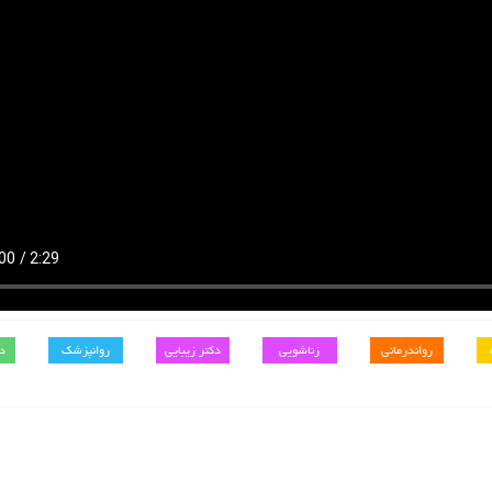
رواندرمانی
زناشویی
دکتر زیبایی
روانپزشک
د