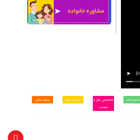
ندانپزشک
متخصص مغز و
چشم پزشک
بیمارستان
اعصاب