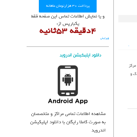
User Directory
پرداخت ۳۰ هزارتومان ماهانه
User Registration
و یا نمایش اطلاعات تماس این صفحه فقط
برگه نمونه
یکبارپس از:
4دقیقه 53ثانیه
پرسش و پاسخ
تبلیغات
ویرایش
روانشناسان و روانپزشکان
روانشناسان و روانپزشکان
دانلود اپلیکیشن اندروید
مرکز
ک و
مشاهده اطلاعات تمامی مراکز و متخصصان
به صورت کاملا رایگان با دانلود اپلیکیشن
اندروید