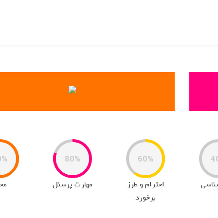
0%
80%
60%
4
ناسی
احترام و طرز
مهارت پرسنل
مح
برخورد