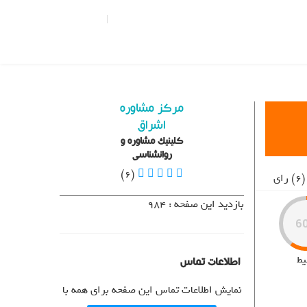
تبلیغات |
تماس با ما
ثبت نام
ورود
X
منو
About Us
Blog
مرکز مشاوره
Contact Us
اشراق
Home
کلینیک مشاوره و
روانشناسی
Join Us
(6)
(6) رای
Login
بازدید این صفحه : 984
Member Login
6
My Account
Our Pricing
یط
اطلاعات تماس
Profile Public
Thank You
نمایش اطلاعات تماس این صفحه برای همه با