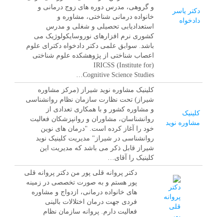
و گروهی، مدرس دوره های زوج درمانی و
دکتر یاسر
خانواده درمانی شناختی، مشاوره و
دادخواه
استعدادیابی تحصیلی و شغلی و مدرس
کشوری نرم افزارهای نوروسایکولوژیک می
باشد. سوابق علمی دکتر دادخواه دکترای علوم
اعصاب شناختی از پژوهشکده علوم شناختی
(IRICSS (Institute for
Cognitive Science Studies…
کلینیک مشاوره نوید شیراز (مرکز مشاوره
شیراز) تحت نظارت سازمان نظام روانشناسی
و مشاوره کشور و با همکاری تعدادی از
کلینیک
روانشناسان، مشاوران و روانپزشکان فعالیت
مشاوره نوید
خود را آغاز کرده است. "درمان های نوین
روانشناسی در شیراز" مدیریت کلینیک نوید
شیراز قابل ذکر می باشد که مدیریت این
کلینیک را آقای…
دکتر پروانه قلی پور من دکتر پروانه قلی
پور هستم و به صورت تخصصی در زمینه
های خانواده درمانی، ازدواج و مشاوره
فردی جهت درمان اختلالات بالینی
فعالیت دارم. پروانه سازمان نظام