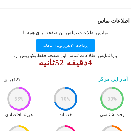
User Directory
User Registration
برگه نمونه
اطلاعات تماس
پرسش و پاسخ
نمایش اطلاعات تماس این صفحه برای همه با
تبلیغات
روانشناسان و روانپزشکان
پرداخت ۳۰ هزارتومان ماهانه
روانشناسان و روانپزشکان
و یا نمایش اطلاعات تماس این صفحه فقط یکبارپس از:
4دقیقه 52ثانیه
آمار این مرکز
(12) رای
65%
70%
80%
وقت شناسی
خدمات
هزینه اقتصادی