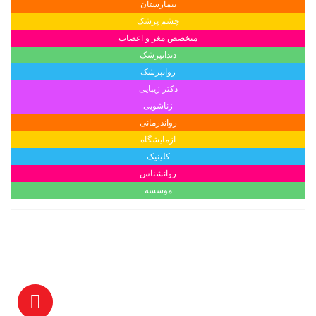
بیمارستان
چشم پزشک
متخصص مغز و اعصاب
دندانپزشک
روانپزشک
دکتر زیبایی
زناشویی
رواندرمانی
آزمایشگاه
کلینیک
روانشناس
موسسه