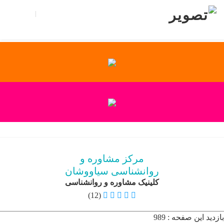
تبلیغات |
تماس با ما
ثبت نام
ورود
منو
X
About Us
Blog
Contact Us
Home
Join Us
Login
Member Login
مرکز مشاوره و
My Account
روانشناسی سیاووشان
Our Pricing
کلینیک مشاوره و روانشناسی
(12)
Profile Public
Thank You
بازدید این صفحه : 989