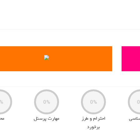
%
0%
0%
ناسی
احترام و طرز
مهارت پرسنل
مح
برخورد