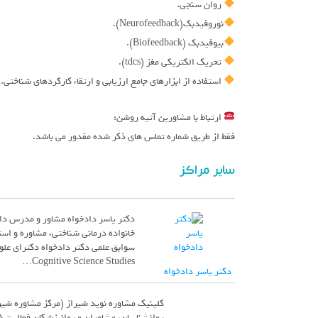
روان سنجی.
نوروفیدبک(Neurofeedback).
بیوفیدبک (Biofeedback).
تحریک الکتریکی مغز (tdcs).
استفاده از ابزارهای جامع ارزیابی و ارتقاء کارکردهای شناختی.
ارتباط با مشاورین آتیه روشن:
فقط از طریق شماره تماس های ذکر شده مقدور می باشد.
سایر مراکز
دکتر یاسر دادخواه مشاور و مدرس دا
خانواده درمانی شناختی، مشاوره و ا
Cognitive Science Studies…
دکتر یاسر دادخواه
کلینیک مشاوره نوید شیراز (مرکز مشاوره شیر
روانشناسان، مشاوران و روانپزشکان فعالیت خ