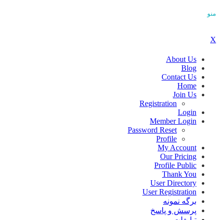
منو
X
About Us
Blog
Contact Us
Home
Join Us
Registration
Login
Member Login
Password Reset
Profile
My Account
Our Pricing
Profile Public
Thank You
User Directory
User Registration
برگه نمونه
پرسش و پاسخ
تبلیغات