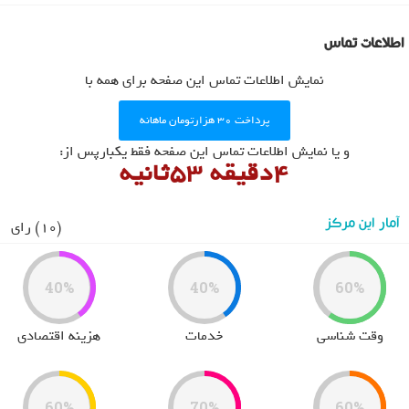
User Directory
User Registration
اطلاعات تماس
برگه نمونه
نمایش اطلاعات تماس این صفحه برای همه با
پرسش و پاسخ
تبلیغات
پرداخت ۳۰ هزارتومان ماهانه
روانشناسان و روانپزشکان
و یا نمایش اطلاعات تماس این صفحه فقط یکبارپس از:
4دقیقه 51ثانیه
روانشناسان و روانپزشکان
آمار این مرکز
(10) رای
40%
40%
60%
وقت شناسی
خدمات
هزینه اقتصادی
60%
70%
60%