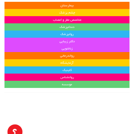
بیمارستان
چشم پزشک
متخصص مغز و اعصاب
دندانپزشک
روانپزشک
دکتر زیبایی
زناشویی
رواندرمانی
آزمایشگاه
کلینیک
روانشناس
موسسه