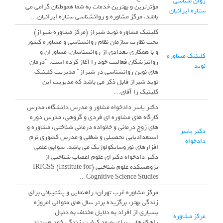
روان شناسی
مؤثرترین و بهترین خدمات به شما هموطنان گرامی می
ستاره ایرانیان
باشد. مرکز مشاوره و روانشناسی ستاره ایرانیان…
کلینیک مشاوره نوید شیراز (مرکز مشاوره شیراز)
تحت نظارت سازمان نظام روانشناسی و مشاوره کشور
و با همکاری تعدادی از روانشناسان، مشاوران و
کلینیک مشاوره
روانپزشکان فعالیت خود را آغاز کرده است. "درمان
نوید
های نوین روانشناسی در شیراز" مدیریت کلینیک
نوید شیراز قابل ذکر می باشد که مدیریت این
کلینیک را آقای…
دکتر یاسر دادخواه مشاور و مدرس دانشگاه، مدرس
کارگاه های مشاوره ای فردی و گروهی، مدرس دوره
های زوج درمانی و خانواده درمانی شناختی، مشاوره و
دکتر یاسر
استعدادیابی تحصیلی و شغلی و مدرس کشوری نرم
دادخواه
افزارهای نوروسایکولوژیک می باشد. سوابق علمی
دکتر دادخواه دکترای علوم اعصاب شناختی از
پژوهشکده علوم شناختی (IRICSS (Institute for
Cognitive Science Studies…
مرکز مشاوره غرب تهران: راهنمایی و پشتیبانی برای
زندگی بهتر، برگزیده برتر سال های متوالی امروزه
بسیاری از افراد به دلایل مختلف به دنبال
مرکز مشاوره
راهکارهایی برای بهبود کیفیت زندگی خود هستند.