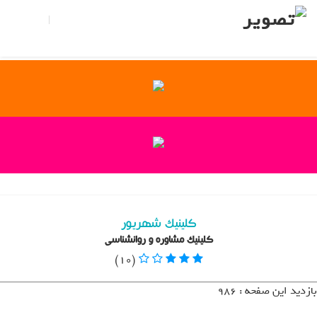
تبلیغات |
تماس با ما
ثبت نام
ورود
X
منو
About Us
Blog
Contact Us
Home
Join Us
Login
Member Login
کلینیک شهریور
My Account
کلینیک مشاوره و روانشناسی
Our Pricing
(10)
Profile Public
بازدید این صفحه : 986
Thank You